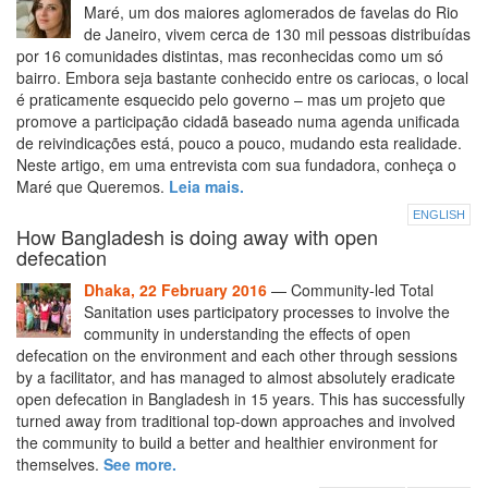
Maré, um dos maiores aglomerados de favelas do Rio
de Janeiro, vivem cerca de 130 mil pessoas distribuídas
por 16 comunidades distintas, mas reconhecidas como um só
bairro. Embora seja bastante conhecido entre os cariocas, o local
é praticamente esquecido pelo governo – mas um projeto que
promove a participação cidadã baseado numa agenda unificada
de reivindicações está, pouco a pouco, mudando esta realidade.
Neste artigo, em uma entrevista com sua fundadora, conheça o
Maré que Queremos.
Leia mais.
ENGLISH
How Bangladesh is doing away with open
defecation
Dhaka, 22 February 2016
— Community-led Total
Sanitation uses participatory processes to involve the
community in understanding the effects of open
defecation on the environment and each other through sessions
by a facilitator, and has managed to almost absolutely eradicate
open defecation in Bangladesh in 15 years. This has successfully
turned away from traditional top-down approaches and involved
the community to build a better and healthier environment for
themselves.
See more.