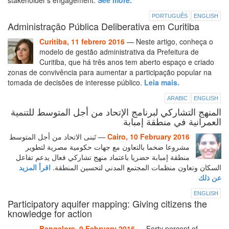
stakeholder’s engagement.
See more.
PORTUGUÊS
ENGLISH
Administração Pública Deliberativa em Curitiba
Curitiba, 11 febrero 2016
— Neste artigo, conheça o
modelo de gestão administrativa da Prefeitura de
Curitiba, que há três anos tem aberto espaço e criado
zonas de convivência para aumentar a participação popular na
tomada de decisões de interesse público.
Leia mais.
ARABIC
ENGLISH
المنهج التشاركي لبرنامج الإتحاد من أجل المتوسط للتنمية
العمرانية في منطقة إمبابة
— تَبنى الاتحاد من أجل المتوسط
Cairo, 10 February 2016
مشروعا ضخما بالتعاون مع جهات حكومية مصرية لتطوير
منطقة إمبابة حضريا باعتماد منهج تشاركي فعال يدعم تفاعل
السكان وتعاون منظمات المجتمع المدني لتحسين المنطقة.
اقرأ المزيد
عن ذلك
ENGLISH
Participatory aquifer mapping: Giving citizens the
knowledge for action
Bangalore, 9 February 2016
— Forty percent of