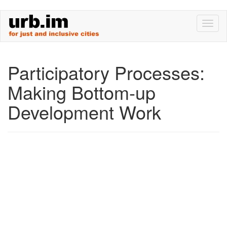
Skip
Toggl
to
naviga
main
content
Participatory Processes:
Making Bottom-up
Development Work