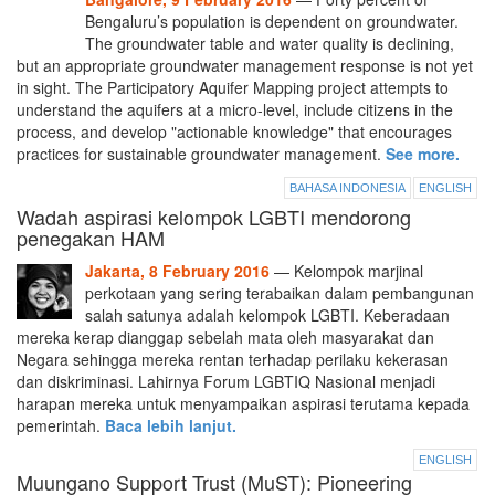
Bengaluru’s population is dependent on groundwater.
The groundwater table and water quality is declining,
but an appropriate groundwater management response is not yet
in sight. The Participatory Aquifer Mapping project attempts to
understand the aquifers at a micro-level, include citizens in the
process, and develop "actionable knowledge" that encourages
practices for sustainable groundwater management.
See more.
BAHASA INDONESIA
ENGLISH
Wadah aspirasi kelompok LGBTI mendorong
penegakan HAM
Jakarta, 8 February 2016
— Kelompok marjinal
perkotaan yang sering terabaikan dalam pembangunan
salah satunya adalah kelompok LGBTI. Keberadaan
mereka kerap dianggap sebelah mata oleh masyarakat dan
Negara sehingga mereka rentan terhadap perilaku kekerasan
dan diskriminasi. Lahirnya Forum LGBTIQ Nasional menjadi
harapan mereka untuk menyampaikan aspirasi terutama kepada
pemerintah.
Baca lebih lanjut.
ENGLISH
Muungano Support Trust (MuST): Pioneering