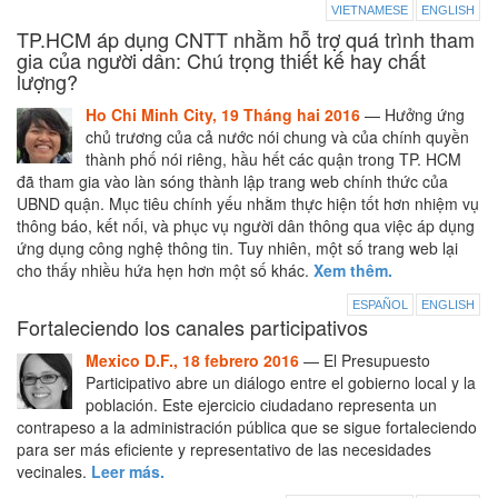
VIETNAMESE
ENGLISH
TP.HCM áp dụng CNTT nhằm hỗ trợ quá trình tham
gia của người dân: Chú trọng thiết kế hay chất
lượng?
Ho Chi Minh City, 19 Tháng hai 2016
— Hưởng ứng
chủ trương của cả nước nói chung và của chính quyền
thành phố nói riêng, hầu hết các quận trong TP. HCM
đã tham gia vào làn sóng thành lập trang web chính thức của
UBND quận. Mục tiêu chính yếu nhằm thực hiện tốt hơn nhiệm vụ
thông báo, kết nối, và phục vụ người dân thông qua việc áp dụng
ứng dụng công nghệ thông tin. Tuy nhiên, một số trang web lại
cho thấy nhiều hứa hẹn hơn một số khác.
Xem thêm.
ESPAÑOL
ENGLISH
Fortaleciendo los canales participativos
Mexico D.F., 18 febrero 2016
— El Presupuesto
Participativo abre un diálogo entre el gobierno local y la
población. Este ejercicio ciudadano representa un
contrapeso a la administración pública que se sigue fortaleciendo
para ser más eficiente y representativo de las necesidades
vecinales.
Leer más.