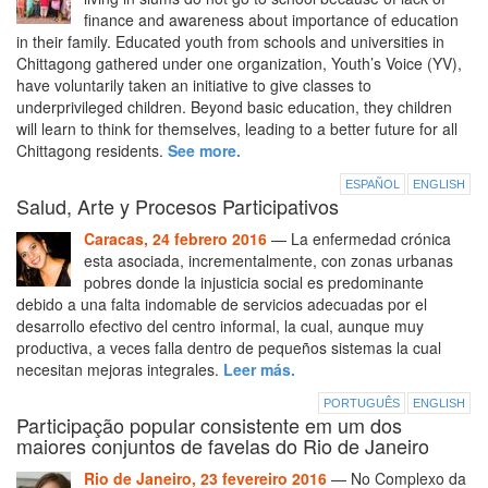
finance and awareness about importance of education
in their family. Educated youth from schools and universities in
Chittagong gathered under one organization, Youth’s Voice (YV),
have voluntarily taken an initiative to give classes to
underprivileged children. Beyond basic education, they children
will learn to think for themselves, leading to a better future for all
Chittagong residents.
See more.
ESPAÑOL
ENGLISH
Salud, Arte y Procesos Participativos
Caracas, 24 febrero 2016
— La enfermedad crónica
esta asociada, incrementalmente, con zonas urbanas
pobres donde la injusticia social es predominante
debido a una falta indomable de servicios adecuadas por el
desarrollo efectivo del centro informal, la cual, aunque muy
productiva, a veces falla dentro de pequeños sistemas la cual
necesitan mejoras integrales.
Leer más.
PORTUGUÊS
ENGLISH
Participação popular consistente em um dos
maiores conjuntos de favelas do Rio de Janeiro
Rio de Janeiro, 23 fevereiro 2016
— No Complexo da