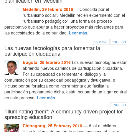
planificación en Medellín
Medellin, 29 febrero 2016
— Conocida por el
"urbanismo social", Medellín recién experimentó con el
"urbanismo pedagógico", una forma de proceso
participativo que apunta a hacer proyectos más relevantes para
las necesidades de la comunidad.
Leer más.
ESPAÑOL
ENGLISH
Las nuevas tecnologías para fomentar la
participación ciudadana
Bogotá, 26 febrero 2016
Los nuevas tecnologías están
abriendo nuevos caminos de participación ciudadana.
Por su capacidad de fomentar el diálogo y la
comunicación por su capacidad pedagógica y divulgativa, e
incluso por su fortaleza como herramienta que facilita la
participación propiamente dicha, están ocupando un lugar central
en este proceso.
Leer más.
ENGLISH
"Illuminating them": A community-driven project for
spreading education
Chittagong, 25 February 2016
— A lot of children
living in slums do not go to school because of lack of