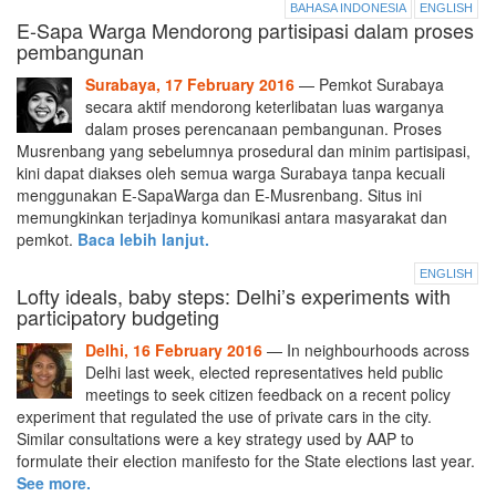
BAHASA INDONESIA
ENGLISH
E-Sapa Warga Mendorong partisipasi dalam proses
pembangunan
Surabaya, 17 February 2016
— Pemkot Surabaya
secara aktif mendorong keterlibatan luas warganya
dalam proses perencanaan pembangunan. Proses
Musrenbang yang sebelumnya prosedural dan minim partisipasi,
kini dapat diakses oleh semua warga Surabaya tanpa kecuali
menggunakan E-SapaWarga dan E-Musrenbang. Situs ini
memungkinkan terjadinya komunikasi antara masyarakat dan
pemkot.
Baca lebih lanjut.
ENGLISH
Lofty ideals, baby steps: Delhi’s experiments with
participatory budgeting
Delhi, 16 February 2016
— In neighbourhoods across
Delhi last week, elected representatives held public
meetings to seek citizen feedback on a recent policy
experiment that regulated the use of private cars in the city.
Similar consultations were a key strategy used by AAP to
formulate their election manifesto for the State elections last year.
See more.