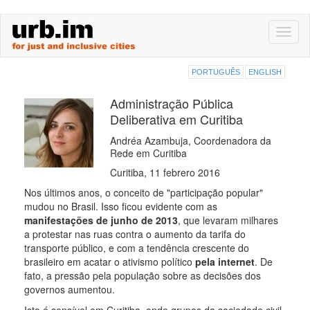
Skip
Toggl
to
naviga
main
content
PORTUGUÊS
ENGLISH
Administração Pública
Deliberativa em Curitiba
Andréa Azambuja, Coordenadora da
Rede em Curitiba
Curitiba, 11 febrero 2016
Nos últimos anos, o conceito de "participação popular"
mudou no Brasil. Isso ficou evidente com as
manifestações de junho de 2013
, que levaram milhares
a protestar nas ruas contra o aumento da tarifa do
transporte público, e com a tendência crescente do
brasileiro em acatar o ativismo político
pela internet
. De
fato, a pressão pela população sobre as decisões dos
governos aumentou.