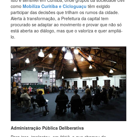
Isto é sensível em Curitiba, onde grupos da sociedade civil
como
Mobiliza Curitiba e Cicloguaçu
têm exigido
participar das decisões que trilham os rumos da cidade.
Alerta à transformação, a Prefeitura da capital tem
procurado se adaptar ao movimento e provar que não só
está aberta ao diálogo, mas que o valoriza e quer ampliá-
lo.
Administração Pública Deliberativa
Para isso, implantou, em 2013, o que chamou de