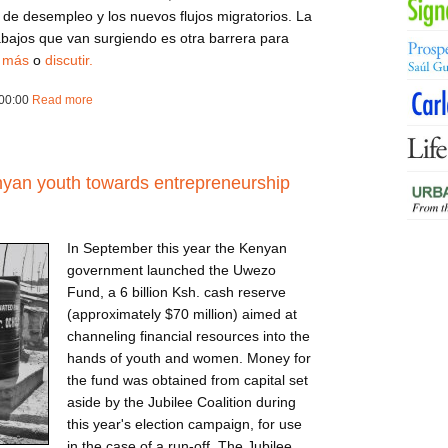
a de desempleo y los nuevos flujos migratorios. La
rabajos que van surgiendo es otra barrera para
 más
o
discutir.
00:00
Read more
about ca131111cas
yan youth towards entrepreneurship
In September this year the Kenyan
government launched the Uwezo
Fund, a 6 billion Ksh. cash reserve
(approximately $70 million) aimed at
channeling financial resources into the
hands of youth and women. Money for
the fund was obtained from capital set
aside by the Jubilee Coalition during
this year's election campaign, for use
in the case of a run-off. The Jubilee