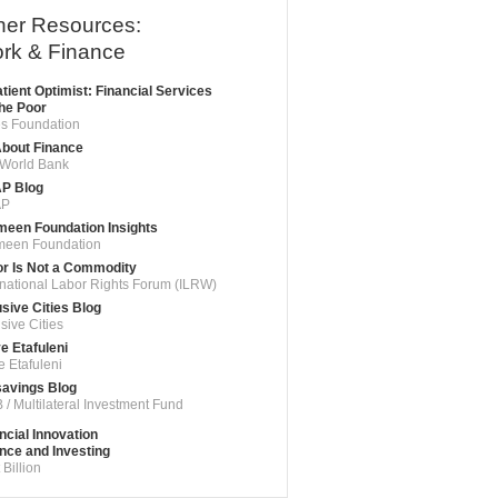
her Resources:
rk & Finance
tient Optimist: Financial Services
the Poor
s Foundation
About Finance
World Bank
P Blog
P
een Foundation Insights
meen Foundation
r Is Not a Commodity
rnational Labor Rights Forum (ILRW)
usive Cities Blog
usive Cities
e Etafuleni
e Etafuleni
avings Blog
 / Multilateral Investment Fund
ncial Innovation
nce and Investing
 Billion