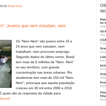
Ot
 00:00
Read more
about ca131111bge
Wo
Impa
for 
m": Jovens que nem estudam, nem
Gate
All 
The 
CGA
Os "Nem-Nem" são jovens entre 15 e
CGA
24 anos que nem estudam, nem
Gram
trabalham, nem procuram emprego.
Gra
Segundo dados do último censo, Brasil
Labo
Inte
tem mais de 5 milhões de "Nem- Nem"
Incl
no seu território, com grande
Incl
concentração nas áreas urbanas. Rio
Asiy
atualmente tem mais de 150 mil "Nem-
Asiy
Nem"; preocupa que aquela população
Pros
IADB
cresceu em 30 mil entre 2000 e 2010.
Fina
 quais são as respostas da cidade para
Fina
discutir.
Next