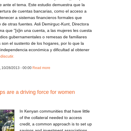
 ante el tema. Este estudio demuestra que la
apertura de cuentas bancarias, como el acceso a
tenecer a sistemas financieros formales que
 de otras fuentes. Asli Demirguc-Kunt, Directora
ma que "[s]in una cuenta, a las mujeres les cuesta
idios gubernamentales o remesas de familiares
 son el sustento de los hogares, por lo que la
ca independencia económica y dificultad al obtener
o
discutir.
 10/28/2013 - 00:00
Read more
about ca131028mxs
ps are a driving force for women
In Kenyan communities that have little
of the collateral needed to access
credit, a common approach is to set up
savings and investment associations