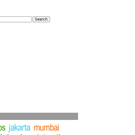
rch
arch form