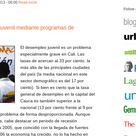
13 - 00:00
Read more
about ca131111rjp
Follow
juvenil mediante programas de
El desempleo juvenil es un problema
especialmente grave en Cali. Las
tasas de acercan al 33 por ciento, la
más alta de las principales ciudades
del país (la media nacional en este
sector demográfico es del 17 por
ciento). Si bien es cierto que la tasa
general de desempleo en la capital del
Cauca es también superior a la
nacional (13 por ciento frente al 9 por
te problema de forma desproporcionada. Aunque
, cabe destacar un periodo de recesión
2005, que coincidió con la llegada de fuertes
2006 la economía ha crecido, no lo ha hecho en