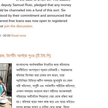
is deputy Samuel Ruto, pledged that any money
 be channeled into a fund of this sort. Six
y stood by their commitment and announced that
terest-free loans was now open to registered
or
join the discussion.
 - 00:00
Read more
about ca131111nre
্রাক, টার্গেটিং আলট্রা পুওর (টি.ইউ.পি)
বাংলাদেশের আর্থসামাজিক উন্নতির জন্য মহিলাদের
অর্থনীতিতে অংশগ্রহণ প্রধান চাবিকাঠি। শহরাঞ্চলের
মহিলারা বিশেষত যারা ঢাকায় বাস করেন, তারা
প্রতিনিয়ত বিভিন্ন জটিল সমস্যার মুখোমুখি হন যেমন
নারী সহিংসতা, অপুষ্টি এবং গর্ভকালীন শারীরিক জতিলতা;
এসকল সমস্যার অন্যতম কারণ নারীদের অনেকসময়ই
পরিবারের অর্থনৈতিক সিদ্ধান্ত নেয়া থেকে বঞ্চিত করা
হয়। মহিলারা ঘরের সকল কাজ করে এবং ঘরের বাইরেও
তাদের কাজের সুযোগ ও চাহিদা বেড়ে যাচ্ছে; কিন্তু