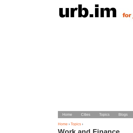
Home
Home
Cities
Cities
Topics
Topics
Blogs
Blogs
Main menu
Home
›
Topics
›
Work and Finance
You are here