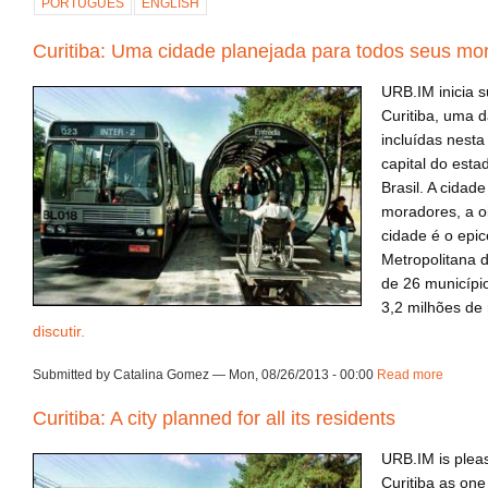
PORTUGUÊS
ENGLISH
Curitiba: Uma cidade planejada para todos seus mo
URB.IM inicia 
Curitiba, uma 
incluídas nesta
capital do esta
Brasil. A cidad
moradores, a oi
cidade é o epi
Metropolitana d
de 26 municíp
3,2 milhões de
discutir.
Submitted by Catalina Gomez — Mon, 08/26/2013 - 00:00
Read more
about 
Curitiba: A city planned for all its residents
URB.IM is pleas
Curitiba as one 