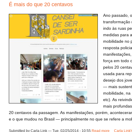
É mais do que 20 centavos
Ano passado, 
transformação 
indo às ruas p
medidas para a
mobilidade no 
resposta polici
manifestações,
força em todo o
pelos 20 centav
usada para rep
desejo dos jov
— mais sustent
mobilidade, na 
etc). As reivin
mais profundas
20 centavos da passagem. As manifestações, porém, acontecer
e o que mudou no Brasil — principalmente no que se refere a mo
Submitted by Carla Link — Tue, 02/25/2014 - 10:55
Read more
about É mais
Carla Link'