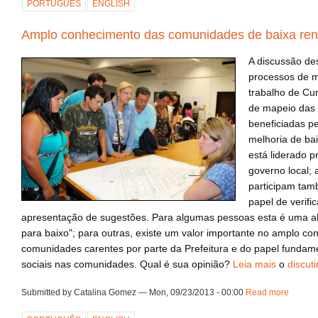
PORTUGUÊS
ENGLISH
Amplo conhecimento das comunidades de baixa ren
A discussão de
processos de 
trabalho de Cur
de mapeio das
beneficiadas p
melhoria de ba
está liderado p
governo local;
participam ta
papel de verifi
apresentação de sugestões. Para algumas pessoas esta é uma 
para baixo"; para outras, existe um valor importante no amplo c
comunidades carentes por parte da Prefeitura e do papel fundame
sociais nas comunidades. Qual é sua opinião?
Leia mais
o
discutir
Submitted by Catalina Gomez — Mon, 09/23/2013 - 00:00
Read more
about 