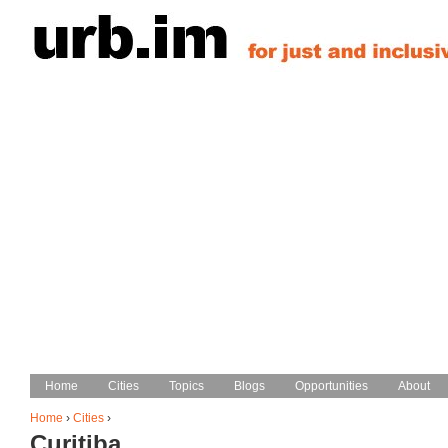
Jump to navigation
Home
Home
Cities
Cities
Topics
Topics
Blogs
Blogs
Opportunities
Opportunities
About
About
Main menu
Home
›
Cities
›
Curitiba
You are here