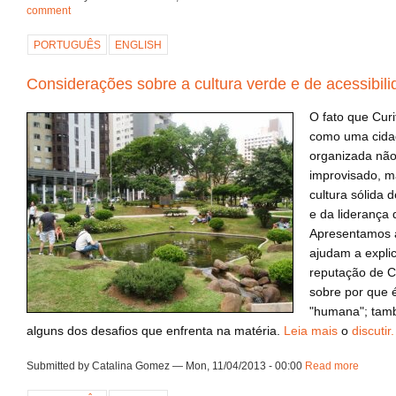
comment
PORTUGUÊS
ENGLISH
Considerações sobre a cultura verde e de acessibili
O fato que Curi
como uma cidad
organizada não
improvisado, m
cultura sólida
e da liderança 
Apresentamos 
ajudam a expli
reputação de C
sobre por que é
"humana"; tam
alguns dos desafios que enfrenta na matéria.
Leia mais
o
discutir.
Submitted by Catalina Gomez — Mon, 11/04/2013 - 00:00
Read more
about 