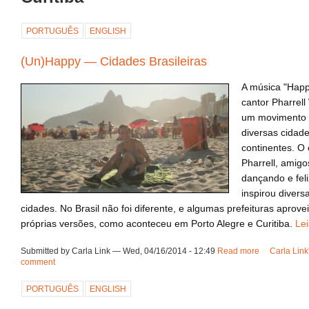
PORTUGUÊS
ENGLISH
(Un)Happy — Cidades Brasileiras
A música "Happy
cantor Pharrell
um movimento 
diversas cidad
continentes. O 
Pharrell, amig
dançando e feli
inspirou divers
cidades. No Brasil não foi diferente, e algumas prefeituras aprove
próprias versões, como aconteceu em Porto Alegre e Curitiba.
Lei
Submitted by Carla Link — Wed, 04/16/2014 - 12:49
Read more
about (Un)H
Carla Link
comment
PORTUGUÊS
ENGLISH