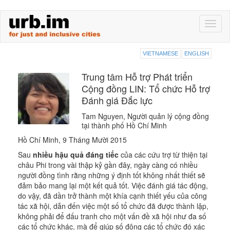
Skip
Toggl
to
naviga
main
content
VIETNAMESE
ENGLISH
Trung tâm Hỗ trợ Phát triển
Cộng đồng LIN: Tổ chức Hỗ trợ
Đánh giá Đắc lực
Tam Nguyen, Người quản lý cộng đồng
tại thành phố Hồ Chí Minh
Hồ Chí Minh, 9 Tháng Mười 2015
Sau
nhiều hậu quả đáng tiếc
của các cứu trợ từ thiện tại
châu Phi trong vài thập kỷ gần đây, ngày càng có nhiều
người đồng tình rằng những ý định tốt không nhất thiết sẽ
đảm bảo mang lại một kết quả tốt. Việc đánh giá tác động,
do vậy, đã dần trở thành một khía cạnh thiết yếu của công
tác xã hội, dẫn đến việc một số tổ chức đã được thành lập,
không phải để đấu tranh cho một vấn đề xã hội như đa số
các tổ chức khác, mà để giúp số đông các tổ chức đó xác