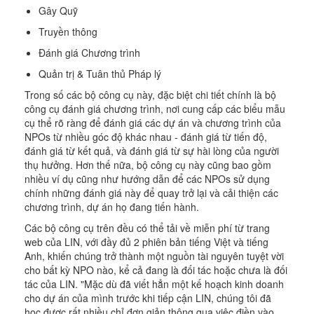
Gây Quỹ
Truyền thông
Đánh giá Chương trình
Quản trị & Tuân thủ Pháp lý
Trong số các bộ công cụ này, đặc biệt chi tiết chính là bộ
công cụ đánh giá chương trình, nơi cung cấp các biểu mẫu
cụ thể rõ ràng để đánh giá các dự án và chương trình của
NPOs từ nhiều góc độ khác nhau - đánh giá từ tiến độ,
đánh giá từ kết quả, và đánh giá từ sự hài lòng của người
thụ hưởng. Hơn thế nữa, bộ công cụ này cũng bao gồm
nhiều ví dụ cũng như hướng dẫn để các NPOs sử dụng
chính những đánh giá này để quay trở lại và cải thiện các
chương trình, dự án họ đang tiến hành.
Các bộ công cụ trên đều có thể tải về miễn phí từ trang
web của LIN, với đầy đủ 2 phiên bản tiếng Việt và tiếng
Anh, khiến chúng trở thành một nguồn tài nguyên tuyệt vời
cho bất kỳ NPO nào, kể cả đang là đối tác hoặc chưa là đối
tác của LIN. "Mặc dù đã viết hẳn một kế hoạch kinh doanh
cho dự án của mình trước khi tiếp cận LIN, chúng tôi đã
học được rất nhiều chỉ đơn giản thông qua việc điền vào