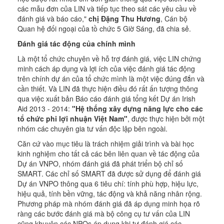
các mẫu đơn của LIN và tiếp tục theo sát các yêu cầu về
đánh giá và báo cáo,"
chị Đặng Thu Hương
, Cán bộ
Quan hệ đối ngoại của tồ chức 5 Giờ Sáng, đã chia sẻ.
Đánh giá tác động của chính mình
Là một tổ chức chuyên về hỗ trợ đánh giá, việc LIN chứng
minh cách áp dụng và lợi ích của việc đánh giá tác động
trên chính dự án của tổ chức mình là một việc đúng đắn và
cần thiết. Và LIN đã thực hiện điều đó rất ấn tượng thông
qua việc xuất bản Báo cáo đánh giá tổng kết Dự án Irish
Aid 2013 - 2014:
"Hệ thống xây dựng năng lực cho các
tổ chức phi lợi nhuận Việt Nam"
, được thực hiện bởi một
nhóm các chuyên gia tư vấn độc lập bên ngoài.
Căn cứ vào mục tiêu là trách nhiệm giải trình và bài học
kinh nghiệm cho tất cả các bên liên quan về tác động của
Dự án VNPO, nhóm đánh giá đã phát triển bộ chỉ số
SMART. Các chỉ số SMART đã được sử dụng để đánh giá
Dự án VNPO thông qua 6 tiêu chí: tính phù hợp, hiệu lực,
hiệu quả, tính bền vững, tác động và khả năng nhân rộng.
Phương pháp mà nhóm đánh giá đã áp dụng minh họa rõ
ràng các bước đánh giá mà bộ công cụ tư vấn của LIN
cũng khuyên các NPOs áp dụng khi tự đánh giá các