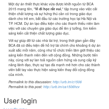
Một dự án thiết thực khác vừa được khởi nguồn từ BCA
2015 mang tên, "
Vì đi học rất vui
," tập trung vào việc cải
thiện chất lượng và sự hứng thú cần có trong giáo dục
dành cho trẻ em, bắt đầu từ các trường học tại Hà Nội và
TP. HCM. Dự án tạo điều kiện cho các thanh thiếu niên làm
việc với các chuyên gia giáo dục để lên ý tưởng, tìm kiếm
sáng kiến cải thiện chất lượng giáo dục.
Với sự giúp đỡ từ các nhà tài trợ, trong thời gian gần đây
BCA đã có điều kiện đề hỗ trợ tài chính cho khoảng 6 dự án
xuất sắc mỗi năm, cũng như tổ chức triển lãm giới thiệu các
sáng kiến thanh niên đến với cộng đồng. Những bước tiến
này, cùng với sự lan toả nguồn cảm hứng và cung cấp kỹ
năng lãnh đạo, thực sự tạo đà mạnh mẽ hơn cho các thành
viên bắt tay vào thực hiện sáng kiến thay đổi cộng đồng
của mình.
Permalink to this discussion:
http://urb.im/c1506
Permalink to this post:
http://urb.im/ca1506hcv
User login