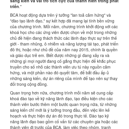
sáng kiến và vai trò tích cực của thanh niên trong phát
triển
."
BCA hoạt động dựa trên ý tưởng "lan toả cảm hứng" và
"đào tạo lãnh đạo," sự kết hợp đã mang lại tính bền vững
của chương trình. Mỗi năm, chương trình khởi động với các
khoá học cho các ứng viên được chọn về một trong những
chủ đề hiện đang thách thức các lãnh đạo thực sự trên thế
giới - tham nhũng, ô nhiễm và năng lượng tái tạo, phát triển
đô thị, hoặc như chủ đề của năm nay 2015, chính là quyền
và giáo dục trẻ em. Biết được những gì đang xảy ra và
những gì mọi người đang cố gắng thực hiện để khắc phục
truyền cho số nhỏ các thành viên ưu tú này nguồn cảm
hứng, và một phần nào đó quyết tâm, để bắt đầu ấp ủ
những sáng kiến, dự án riêng của mình để tạo nên sự thay
đổi trong cộng đồng.
Quan trọng hơn nữa, chương trình mỗi năm sẽ cung cấp
khoá đào tạo về kỹ năng lãnh đạo, tạo điều kiện cho các
thành viên bước thêm một bước quan trọng nữa, từ những
sáng kiến chỉ mới là ý tưởng trong đầu, đến việc lên kế
hoạch và thực hiện dự án đó trong thực tế. Đào tạo kỹ
năng lãnh đạo bao gồm cố vấn từ các chuyên gia hoặc các
thành viên đi trước của BCA, làm việc theo nhóm, tranh