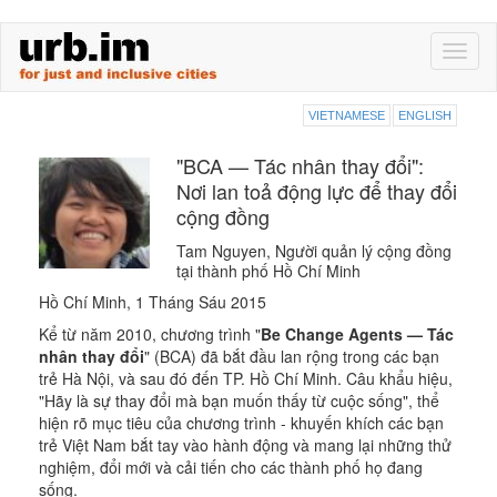
Skip
Toggl
to
naviga
main
content
VIETNAMESE
ENGLISH
"BCA — Tác nhân thay đổi":
Nơi lan toả động lực để thay đổi
cộng đồng
Tam Nguyen, Người quản lý cộng đồng
tại thành phố Hồ Chí Minh
Hồ Chí Minh, 1 Tháng Sáu 2015
Kể từ năm 2010, chương trình "
Be Change Agents — Tác
nhân thay đổi
" (BCA) đã bắt đầu lan rộng trong các bạn
trẻ Hà Nội, và sau đó đến TP. Hồ Chí Minh. Câu khẩu hiệu,
"Hãy là sự thay đổi mà bạn muốn thấy từ cuộc sống", thể
hiện rõ mục tiêu của chương trình - khuyến khích các bạn
trẻ Việt Nam bắt tay vào hành động và mang lại những thử
nghiệm, đổi mới và cải tiến cho các thành phố họ đang
sống.