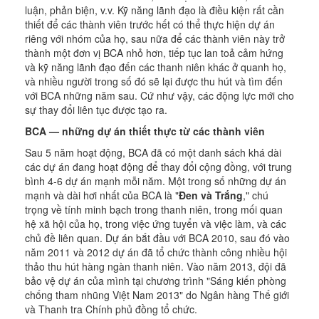
luận, phản biện, v.v. Kỹ năng lãnh đạo là điều kiện rất cần
thiết để các thành viên trước hết có thể thực hiện dự án
riêng với nhóm của họ, sau nữa để các thành viên này trở
thành một đơn vị BCA nhỏ hơn, tiếp tục lan toả cảm hứng
và kỹ năng lãnh đạo đến các thanh niên khác ở quanh họ,
và nhiều người trong số đó sẽ lại được thu hút và tìm đến
với BCA những năm sau. Cứ như vậy, các động lực mới cho
sự thay đổi liên tục được tạo ra.
BCA — những dự án thiết thực từ các thành viên
Sau 5 năm hoạt động, BCA đã có một danh sách khá dài
các dự án đang hoạt động để thay đổi cộng đồng, với trung
bình 4-6 dự án mạnh mỗi năm. Một trong số những dự án
mạnh và dài hơi nhất của BCA là "
Đen và Trắng
," chú
trọng về tính minh bạch trong thanh niên, trong mối quan
hệ xã hội của họ, trong việc ứng tuyển và việc làm, và các
chủ đề liên quan. Dự án bắt đầu với BCA 2010, sau đó vào
năm 2011 và 2012 dự án đã tổ chức thành công nhiều hội
thảo thu hút hàng ngàn thanh niên. Vào năm 2013, đội đã
bảo vệ dự án của mình tại chương trình "Sáng kiến phòng
chống tham nhũng Việt Nam 2013" do Ngân hàng Thế giới
và Thanh tra Chính phủ đồng tổ chức.