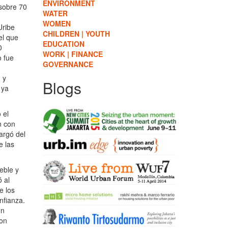
ENVIRONMENT
 sobre 70
WATER
WOMEN
Uribe
CHILDREN | YOUTH
el que
EDUCATION
0
WORK | FINANCE
o fue
GOVERNANCE
 y
Blogs
 ya
 el
n con
argó del
e las
eble y
 al
e los
nfianza.
on
ron