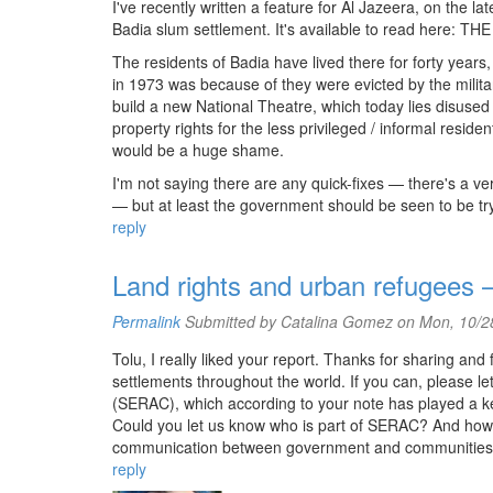
I've recently written a feature for Al Jazeera, on the la
Badia slum settlement. It's available to read her
The residents of Badia have lived there for forty years, 
in 1973 was because of they were evicted by the milit
build a new National Theatre, which today lies disused
property rights for the less privileged / informal reside
would be a huge shame.
I'm not saying there are any quick-fixes — there's a v
— but at least the government should be seen to be tryi
reply
Land rights and urban refugees
Permalink
Submitted by
Catalina Gomez
on Mon, 10/28
Tolu, I really liked your report. Thanks for sharing and
settlements throughout the world. If you can, please l
(SERAC), which according to your note has played a ke
Could you let us know who is part of SERAC? And how d
communication between government and communities 
reply