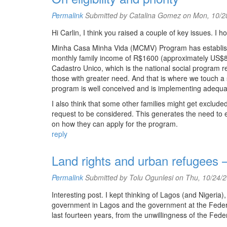
Permalink
Submitted by
Catalina Gomez
on Mon, 10/28
Hi Carlin, I think you raised a couple of key issues. I h
Minha Casa Minha Vida (MCMV) Program has established a
monthly family income of R$1600 (approximately US$800)
Cadastro Unico, which is the national social program reg
those with greater need. And that is where we touch a sen
program is well conceived and is implementing adequately
I also think that some other families might get exclude
request to be considered. This generates the need to 
on how they can apply for the program.
reply
Land rights and urban refugees
Permalink
Submitted by
Tolu Ogunlesi
on Thu, 10/24/2
Interesting post. I kept thinking of Lagos (and Nigeri
government in Lagos and the government at the Federal
last fourteen years, from the unwillingness of the Fede