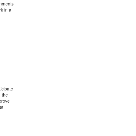
ernments
rk in a
ticipate
e the
prove
at