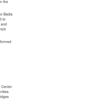
in the
 to Badia
d to
s and
hich
reformed
n Center
ities.
ridges