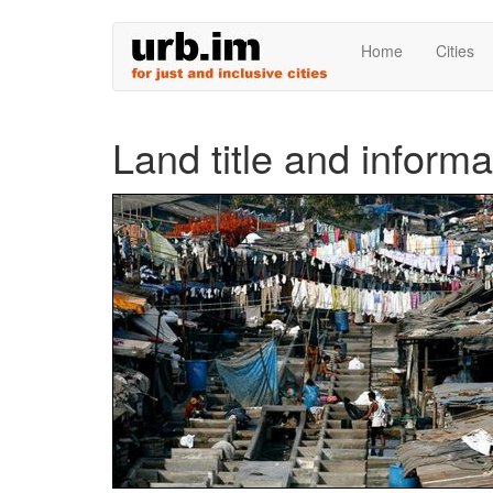
Skip
Home
Cities
to
main
content
Land title and informa