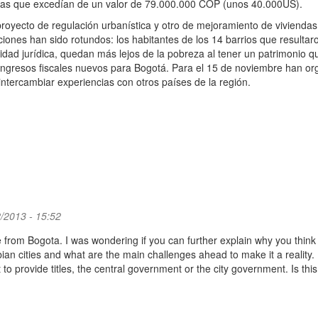
 a las que excedían de un valor de 79.000.000 COP (unos 40.000US).
 proyecto de regulación urbanística y otro de mejoramiento de viviendas
ciones han sido rotundos: los habitantes de los 14 barrios que resultar
ad jurídica, quedan más lejos de la pobreza al tener un patrimonio q
ingresos fiscales nuevos para Bogotá. Para el 15 de noviembre han o
intercambiar experiencias con otros países de la región.
/2013 - 15:52
 from Bogota. I was wondering if you can further explain why you think 
n cities and what are the main challenges ahead to make it a reality. 
t to provide titles, the central government or the city government. Is this