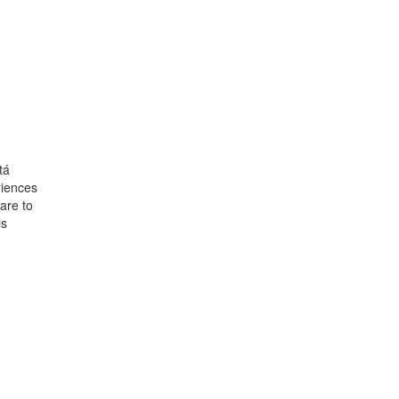
tá
riences
pare to
is