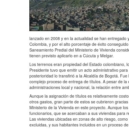
lanzado en 2008 y en la actualidad se han entregado ya
Colombia, y por el alto porcentaje de éxito conseguido
Saneamiento Predial del Ministerio de Vivienda consid
tienen previsto aplicarlo en a Cúcuta y Melgar.
Los terrenos eran propiedad del Estado colombiano, lo q
Presidente tuvo que emitir un acto administrativo para 
posterioridad lo transfirió a la Alcaldía de Bogotá. Fue
complejo proceso de entrega de títulos. A pesar de la di
administraciones local y nacional, la relación entre a
Aunque la asignación de títulos es relativamente costo
otros gastos, gran parte de estos se cubrieron graci
Ministerio de la Vivienda en este proyecto. Aunque los 
funcionarios, que se acercaban a sus viviendas para r
Las viviendas ubicadas en zonas de alto riesgo, como 
excluidas, y sus habitantes incluidos en un proceso d