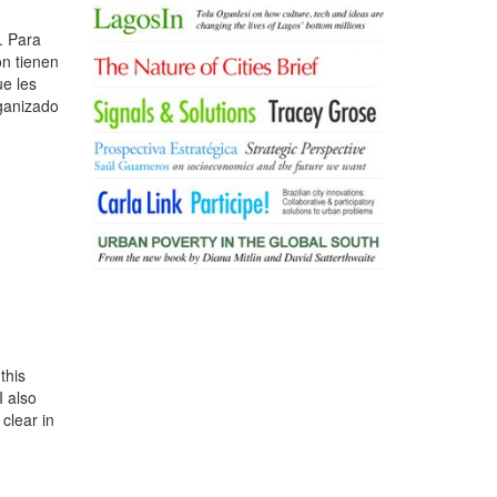
. Para
on tienen
ue les
rganizado
this
I also
 clear in