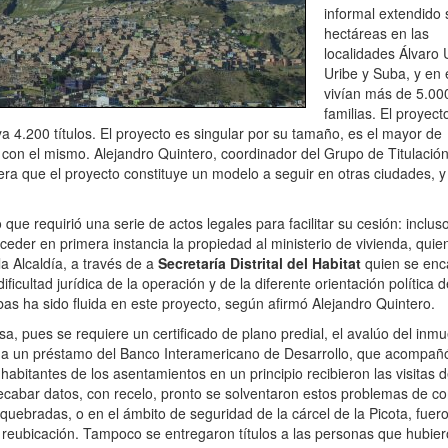
informal extendido
hectáreas en las
localidades Álvaro 
Uribe y Suba, y en 
vivían más de 5.00
familias. El proyect
 4.200 títulos. El proyecto es singular por su tamaño, es el mayor de
 con el mismo. Alejandro Quintero, coordinador del Grupo de Titulación
era que el proyecto constituye un modelo a seguir en otras ciudades, y
ue requirió una serie de actos legales para facilitar su cesión: incluso
ceder en primera instancia la propiedad al ministerio de vivienda, quie
 la Alcaldía, a través de a
Secretaría Distrital del Habitat
quien se enc
ficultad jurídica de la operación y de la diferente orientación política d
mbas ha sido fluida en este proyecto, según afirmó Alejandro Quintero.
sa, pues se requiere un certificado de plano predial, el avalúo del inmu
as a un préstamo del Banco Interamericano de Desarrollo, que acompañó
habitantes de los asentamientos en un principio recibieron las visitas d
ecabar datos, con recelo, pronto se solventaron estos problemas de co
quebradas, o en el ámbito de seguridad de la cárcel de la Picota, fuer
e reubicación. Tampoco se entregaron títulos a las personas que hubie