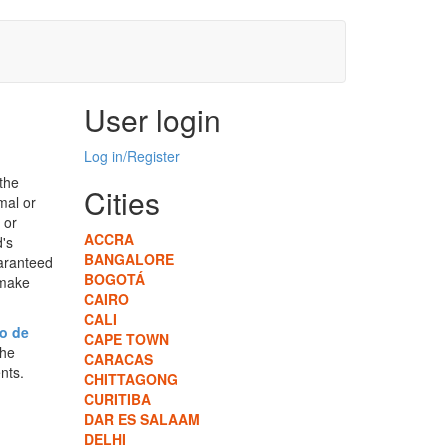
User login
Log in/Register
 the
Cities
rmal or
 or
ACCRA
d's
BANGALORE
uaranteed
BOGOTÁ
 make
CAIRO
CALI
o de
CAPE TOWN
the
CARACAS
nts.
CHITTAGONG
CURITIBA
DAR ES SALAAM
DELHI