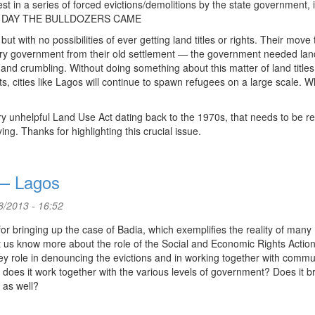
test in a series of forced evictions/demolitions by the state government, 
e: THE DAY THE BULLDOZERS CAME
but with no possibilities of ever getting land titles or rights. Their move
ary government from their old settlement — the government needed lan
 and crumbling. Without doing something about this matter of land title
nts, cities like Lagos will continue to spawn refugees on a large scale. W
ery unhelpful Land Use Act dating back to the 1970s, that needs to be 
ng. Thanks for highlighting this crucial issue.
 — Lagos
/2013 - 16:52
 for bringing up the case of Badia, which exemplifies the reality of many
et us know more about the role of the Social and Economic Rights Actio
y role in denouncing the evictions and in working together with commun
oes it work together with the various levels of government? Does it b
as well?