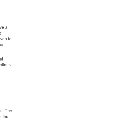
ave a
e
iven to
he
al
ations
st. The
n the