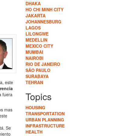
DHAKA
HO CHI MINH CITY
JAKARTA
JOHANNESBURG
LAGOS
LILONGWE
MEDELLIN
MEXICO CITY
MUMBAI
NAIROBI
RIO DE JANEIRO
SÃO PAULO
SURABAYA
a, este
TEHRAN
erencia
Topics
a fuera
HOUSING
os mas
TRANSPORTATION
este
URBAN PLANNING
INFRASTRUCTURE
tá. Se
HEALTH
miento