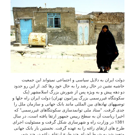
دولت ایران به دلایل سیاسی و اجتماعی نمیتواند این جمعیت
حاشیه نشین در حال رشد را به حال خود رها کند. از این رو حدود
دو دهه پیش و به ویژه پس از شورش بزرگ اسلامشهر (یک
سکونتگاه غیررسمی بزرگ پیرامون تهران) دولت ایران راه حلها و
توصیههای نهادهای بین المللی مانند بانک جهانی و سازمان ملل را
جدی گرفت. "ستاد ملی توانمدسازی سکونتگاهای غیررسمی" که
اخیرا ریاست آن به سطح رییس جمهور ارتقا یافته است، در سال
1381 در وزارت راه و شهرسازی شکل گرفت و مسئولیت اجرای
طرح های ارتقای زاغه را به عهده گرفت. نخستین بار بانک جهانی
متعهد شد به شرط اجرای چند طرح ارتقای زاغه در چند شهر