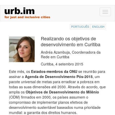
Skip
Toggl
to
naviga
main
content
PORTUGUÊS
ENGLISH
Realizando os objetivos de
desenvolvimento em Curitiba
Andréa Azambuja, Coordenadora da
Rede em Curitiba
Curitiba, 4 setembro 2015
Este mês, os
Estados-membros da ONU
se reunirão para
assinar a
Agenda de Desenvolvimento Pós-2015
, um
pacote universal de metas para erradicar a pobreza em
todas as suas dimensões até 2030. Através do acordo, que
amplia os
Objetivos de Desenvolvimento do Milênio
(ODM) firmados em 2000, os países assumem o
compromisso de implementar planos efetivos de
desenvolvimento sustentável baseados numa prioridade
mundial: a garantia dos direitos humanos.