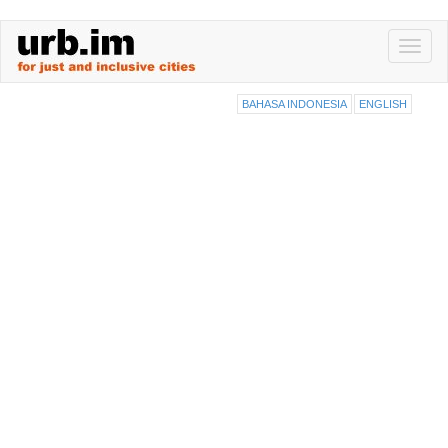
Skip
Toggl
to
naviga
main
content
BAHASA INDONESIA
ENGLISH