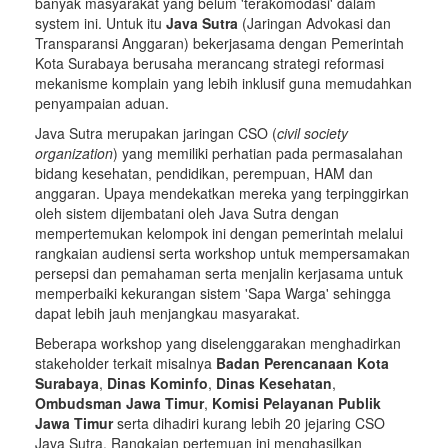
banyak masyarakat yang belum 'terakomodasi' dalam
system ini. Untuk itu
Java Sutra
(Jaringan Advokasi dan
Transparansi Anggaran) bekerjasama dengan Pemerintah
Kota Surabaya berusaha merancang strategi reformasi
mekanisme komplain yang lebih inklusif guna memudahkan
penyampaian aduan.
Java Sutra merupakan jaringan CSO (
civil society
organization
) yang memiliki perhatian pada permasalahan
bidang kesehatan, pendidikan, perempuan, HAM dan
anggaran. Upaya mendekatkan mereka yang terpinggirkan
oleh sistem dijembatani oleh Java Sutra dengan
mempertemukan kelompok ini dengan pemerintah melalui
rangkaian audiensi serta workshop untuk mempersamakan
persepsi dan pemahaman serta menjalin kerjasama untuk
memperbaiki kekurangan sistem 'Sapa Warga' sehingga
dapat lebih jauh menjangkau masyarakat.
Beberapa workshop yang diselenggarakan menghadirkan
stakeholder terkait misalnya
Badan Perencanaan Kota
Surabaya
,
Dinas Kominfo
,
Dinas Kesehatan
,
Ombudsman Jawa Timur
,
Komisi Pelayanan Publik
Jawa Timur
serta dihadiri kurang lebih 20 jejaring CSO
Java Sutra. Rangkaian pertemuan ini menghasilkan