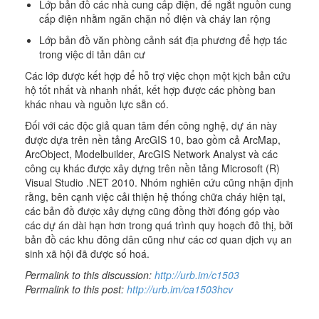
Lớp bản đồ các nhà cung cấp điện, để ngắt nguồn cung
cấp điện nhằm ngăn chặn nổ điện và cháy lan rộng
Lớp bản đồ văn phòng cảnh sát địa phương để hợp tác
trong việc di tản dân cư
Các lớp được kết hợp để hỗ trợ việc chọn một kịch bản cứu
hộ tốt nhất và nhanh nhất, kết hợp được các phòng ban
khác nhau và nguồn lực sẵn có.
Đối với các độc giả quan tâm đến công nghệ, dự án này
được dựa trên nền tảng ArcGIS 10, bao gồm cả ArcMap,
ArcObject, Modelbuilder, ArcGIS Network Analyst và các
công cụ khác được xây dựng trên nền tảng Microsoft (R)
Visual Studio .NET 2010. Nhóm nghiên cứu cũng nhận định
rằng, bên cạnh việc cải thiện hệ thống chữa cháy hiện tại,
các bản đồ được xây dựng cũng đồng thời đóng góp vào
các dự án dài hạn hơn trong quá trình quy hoạch đô thị, bởi
bản đồ các khu đông dân cũng như các cơ quan dịch vụ an
sinh xã hội đã được số hoá.
Permalink to this discussion:
http://urb.im/c1503
Permalink to this post:
http://urb.im/ca1503hcv