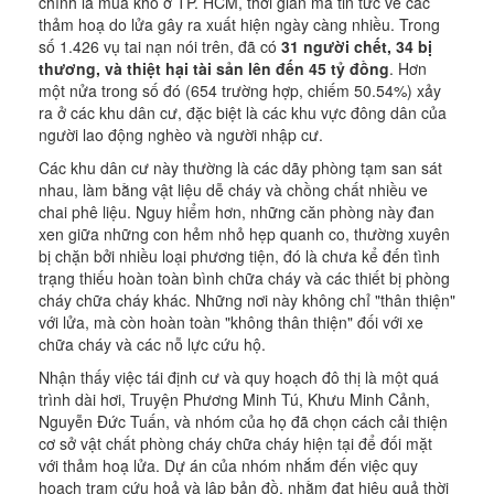
chính là mùa khô ở TP. HCM, thời gian mà tin tức về các
thảm hoạ do lửa gây ra xuất hiện ngày càng nhiều. Trong
số 1.426 vụ tai nạn nói trên, đã có
31 người chết, 34 bị
thương, và thiệt hại tài sản lên đến 45 tỷ đồng
. Hơn
một nửa trong số đó (654 trường hợp, chiếm 50.54%) xảy
ra ở các khu dân cư, đặc biệt là các khu vực đông dân của
người lao động nghèo và người nhập cư.
Các khu dân cư này thường là các dãy phòng tạm san sát
nhau, làm bằng vật liệu dễ cháy và chồng chất nhiều ve
chai phê liệu. Nguy hiểm hơn, những căn phòng này đan
xen giữa những con hẻm nhỏ hẹp quanh co, thường xuyên
bị chặn bởi nhiều loại phương tiện, đó là chưa kể đến tình
trạng thiếu hoàn toàn bình chữa cháy và các thiết bị phòng
cháy chữa cháy khác. Những nơi này không chỉ "thân thiện"
với lửa, mà còn hoàn toàn "không thân thiện" đối với xe
chữa cháy và các nỗ lực cứu hộ.
Nhận thấy việc tái định cư và quy hoạch đô thị là một quá
trình dài hơi, Truyện Phương Minh Tú, Khưu Minh Cảnh,
Nguyễn Đức Tuấn, và nhóm của họ đã chọn cách cải thiện
cơ sở vật chất phòng cháy chữa cháy hiện tại để đối mặt
với thảm hoạ lửa. Dự án của nhóm nhắm đến việc quy
hoạch trạm cứu hoả và lập bản đồ, nhằm đạt hiệu quả thời