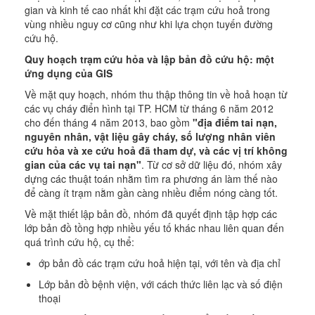
gian và kinh tế cao nhất khi đặt các trạm cứu hoả trong
vùng nhiều nguy cơ cũng như khi lựa chọn tuyến đường
cứu hộ.
Quy hoạch trạm cứu hỏa và lập bản đồ cứu hộ: một
ứng dụng của GIS
Về mặt quy hoạch, nhóm thu thập thông tin về hoả hoạn từ
các vụ cháy điển hình tại TP. HCM từ tháng 6 năm 2012
cho đến tháng 4 năm 2013, bao gồm
"địa điểm tai nạn,
nguyên nhân, vật liệu gây cháy, số lượng nhân viên
cứu hỏa và xe cứu hoả đã tham dự, và các vị trí không
gian của các vụ tai nạn"
. Từ cơ sở dữ liệu đó, nhóm xây
dựng các thuật toán nhằm tìm ra phương án làm thế nào
để càng ít trạm nằm gần càng nhiều điểm nóng càng tốt.
Về mặt thiết lập bản đồ, nhóm đã quyết định tập hợp các
lớp bản đồ tồng hợp nhiều yếu tố khác nhau liên quan đến
quá trình cứu hộ, cụ thể:
ớp bản đồ các trạm cứu hoả hiện tại, với tên và địa chỉ
Lớp bản đồ bệnh viện, với cách thức liên lạc và số điện
thoại