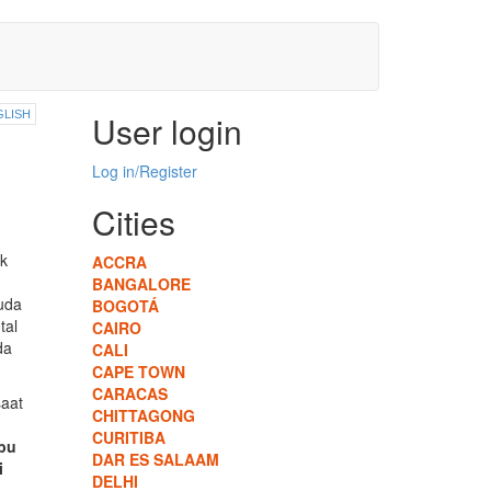
GLISH
User login
Log in/Register
Cities
k
ACCRA
BANGALORE
uda
BOGOTÁ
tal
CAIRO
da
CALI
CAPE TOWN
CARACAS
saat
CHITTAGONG
CURITIBA
Ibu
DAR ES SALAAM
i
DELHI