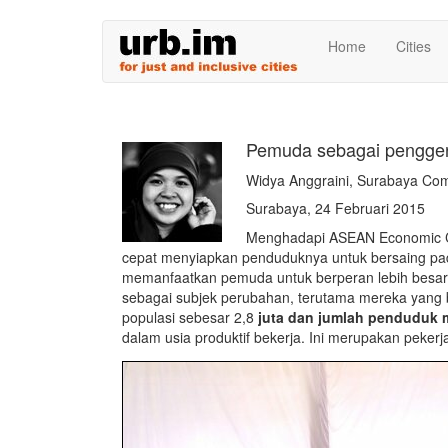
Skip
Home
Cities
to
main
content
Pemuda sebagai pengge
Widya Anggraini, Surabaya Co
Surabaya, 24 Februari 2015
Menghadapi ASEAN Economic C
cepat menyiapkan penduduknya untuk bersaing pada 
memanfaatkan pemuda untuk berperan lebih besar
sebagai subjek perubahan, terutama mereka yang be
populasi sebesar 2,8
juta dan jumlah penduduk 
dalam usia produktif bekerja. Ini merupakan peker