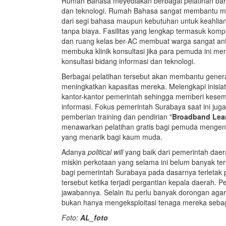
Rumah Bahasa meyediakan berbagai pelatihan bahas
dan teknologi. Rumah Bahasa sangat membantu me
dari segi bahasa maupun kebutuhan untuk keahlia
tanpa biaya. Fasilitas yang lengkap termasuk kompu
dan ruang kelas ber-AC membuat warga sangat ant
membuka klinik konsultasi jika para pemuda ini m
konsultasi bidang informasi dan teknologi.
Berbagai pelatihan tersebut akan membantu generas
meningkatkan kapasitas mereka. Melengkapi inisia
kantor-kantor pemerintah sehingga memberi kesem
informasi. Fokus pemerintah Surabaya saat ini juga
pemberian training dan pendirian "
Broadband Lear
menawarkan pelatihan gratis bagi pemuda mengenai
yang menarik bagi kaum muda.
Adanya
political will
yang baik dari pemerintah dae
miskin perkotaan yang selama ini belum banyak te
bagi pemerintah Surabaya pada dasarnya terletak
tersebut ketika terjadi pergantian kepala daerah. 
jawabannya. Selain itu perlu banyak dorongan aga
bukan hanya mengeksploitasi tenaga mereka sebag
Foto:
AL_foto