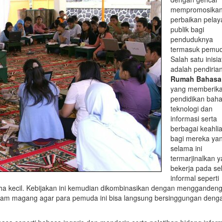
mempromosika
perbaikan pela
publik bagi
penduduknya
termasuk pemu
Salah satu inisia
adalah pendiria
Rumah Bahasa
yang memberik
pendidikan baha
teknologi dan
informasi serta
berbagai keahli
bagi mereka ya
selama ini
termarjinalkan 
bekerja pada se
informal seperti
aha kecil. Kebijakan ini kemudian dikombinasikan dengan mengganden
gram magang agar para pemuda ini bisa langsung bersinggungan deng