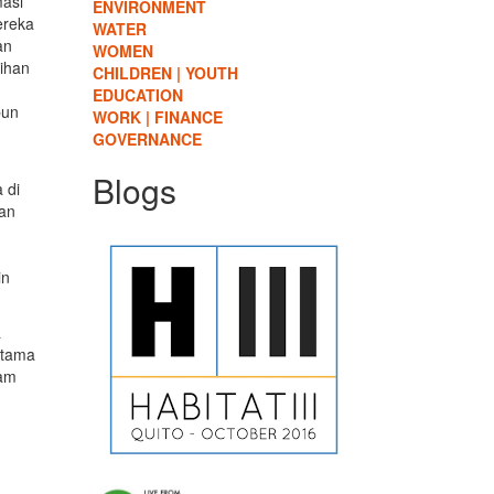
masi
ENVIRONMENT
ereka
WATER
an
WOMEN
tihan
CHILDREN | YOUTH
EDUCATION
pun
WORK | FINANCE
GOVERNANCE
Blogs
 di
dan
in
a
utama
ram