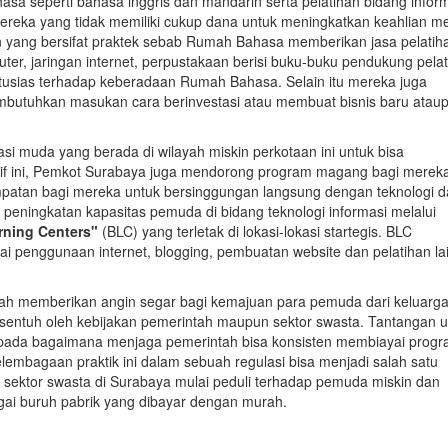
a seperti bahasa inggris dan mandarin serta pelatihan bidang infor
reka yang tidak memiliki cukup dana untuk meningkatkan keahlian m
n yang bersifat praktek sebab Rumah Bahasa memberikan jasa pelatih
ter, jaringan internet, perpustakaan berisi buku-buku pendukung pela
usias terhadap keberadaan Rumah Bahasa. Selain itu mereka juga
embutuhkan masukan cara berinvestasi atau membuat bisnis baru atau
i muda yang berada di wilayah miskin perkotaan ini untuk bisa
tif ini, Pemkot Surabaya juga mendorong program magang bagi mereka
patan bagi mereka untuk bersinggungan langsung dengan teknologi 
 peningkatan kapasitas pemuda di bidang teknologi informasi melalui
ning Centers"
(BLC) yang terletak di lokasi-lokasi startegis. BLC
 penggunaan internet, blogging, pembuatan website dan pelatihan la
rah memberikan angin segar bagi kemajuan para pemuda dari keluarg
rsentuh oleh kebijakan pemerintah maupun sektor swasta. Tantangan 
 pada bagaimana menjaga pemerintah bisa konsisten membiayai prog
Pelembagaan praktik ini dalam sebuah regulasi bisa menjadi salah satu
r sektor swasta di Surabaya mulai peduli terhadap pemuda miskin dan
ai buruh pabrik yang dibayar dengan murah.