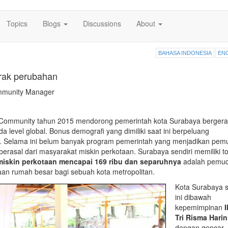
Topics
Blogs
Discussions
About
BAHASA INDONESIA
EN
rak perubahan
mmunity Manager
ommunity tahun 2015 mendorong pemerintah kota Surabaya bergera
level global. Bonus demografi yang dimiliki saat ini berpeluang
. Selama ini belum banyak program pemerintah yang menjadikan pem
rasal dari masyarakat miskin perkotaan. Surabaya sendiri memiliki to
miskin perkotaan mencapai 169 ribu dan separuhnya
adalah pemu
jaan rumah besar bagi sebuah kota metropolitan.
Kota Surabaya 
ini dibawah
kepemimpinan
Tri Risma Harin
dengan gencar