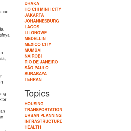
DHAKA
n
HO CHI MINH CITY
yanan
JAKARTA
JOHANNESBURG
LAGOS
da.
LILONGWE
tifnya
MEDELLIN
n
MEXICO CITY
MUMBAI
an
NAIROBI
sa,
RIO DE JANEIRO
SÃO PAULO
SURABAYA
an
TEHRAN
ng
Topics
yang
ktor
HOUSING
TRANSPORTATION
gan
URBAN PLANNING
an
INFRASTRUCTURE
HEALTH