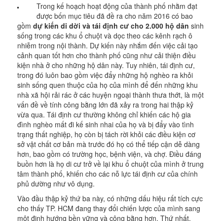
Trong kế hoạch hoạt động của thành phố nhằm đạt
được bốn mục tiêu đã đề ra cho năm 2016 có bao
gồm
dự kiến di dời và tái định cư cho 2.000 hộ dân
sinh
sống trong các khu ổ chuột và dọc theo các kênh rạch ô
nhiễm trong nội thành. Dự kiến này nhắm đến việc cải tạo
cảnh quan tốt hơn cho thành phố cũng như cải thiện điều
kiện nhà ở cho những hộ dân này. Tuy nhiên, tái định cư,
trong đó luôn bao gồm việc đẩy những hộ nghèo ra khỏi
sinh sống quen thuộc của họ của mình để đến những khu
nhà xã hội rải rác ở các huyện ngoại thành thưa thớt, là một
vấn đề về tính công bằng lớn đã xảy ra trong hai thập kỷ
vừa qua. Tái định cư thường không chỉ khiến các hộ gia
đình nghèo mất đi kế sinh nhai của họ và bị đẩy vào tình
trạng thất nghiệp, họ còn bị tách rời khỏi các điều kiện cơ
sở vật chất cơ bản mà trước đó họ có thể tiếp cận dễ dàng
hơn, bao gồm có trường học, bệnh viện, và chợ. Điều đáng
buồn hơn là họ di cư trở về lại khu ổ chuột của mình ở trung
tâm thành phố, khiến cho các nỗ lực tái định cư của chính
phủ dường như vô dụng.
Vào đầu thập kỷ thứ ba này, có những dấu hiệu rất tích cực
cho thấy TP. HCM đang thay đổi chiến lược của mình sang
một định hướng bền vững và công bằng hơn. Thứ nhất,