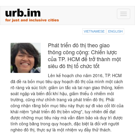
Skip
Toggl
to
naviga
main
content
VIETNAMESE
ENGLISH
Phát triển đô thị theo giao
thông công cộng: Chiến lược
của TP. HCM để trở thành một
siêu đô thị tổ chức tốt
Lên kế hoạch cho năm 2016, TP. HCM
đã đề ra bốn mục tiêu quy hoạch đô thị của mình một cách
rõ ràng và súc tích: giảm ùn tắc và tai nạn giao thông, kiểm
soát ngập và biến đổi khí hậu, giảm thiểu ô nhiễm môi
trường, cũng như chỉnh trang và phát triển đô thị. Phải
công nhận rằng bốn mục tiêu này thực sự đi vào cốt lõi của
khái niệm "phát triển đô thị bền vững", tuy nhiên để đạt
được những mục tiêu này mà vẫn đảm bảo và duy trì được
tính công bằng trong quy hoạch, đặc biệt là đối với người
nghèo đô thị, thực sự là một nhiệm vụ đầy thử thách.