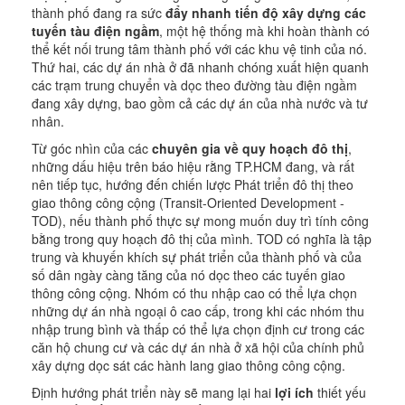
thành phố đang ra sức
đẩy nhanh tiến độ xây dựng các
tuyến tàu điện ngầm
, một hệ thống mà khi hoàn thành có
thể kết nối trung tâm thành phố với các khu vệ tinh của nó.
Thứ hai, các dự án nhà ở đã nhanh chóng xuất hiện quanh
các trạm trung chuyển và dọc theo đường tàu điện ngầm
đang xây dựng, bao gồm cả các dự án của nhà nước và tư
nhân.
Từ góc nhìn của các
chuyên gia về quy hoạch đô thị
,
những dấu hiệu trên báo hiệu rằng TP.HCM đang, và rất
nên tiếp tục, hướng đến chiến lược Phát triển đô thị theo
giao thông công cộng (Transit-Oriented Development -
TOD), nếu thành phố thực sự mong muốn duy trì tính công
bằng trong quy hoạch đô thị của mình. TOD có nghĩa là tập
trung và khuyến khích sự phát triển của thành phố và của
số dân ngày càng tăng của nó dọc theo các tuyến giao
thông công cộng. Nhóm có thu nhập cao có thể lựa chọn
những dự án nhà ngoại ô cao cấp, trong khi các nhóm thu
nhập trung bình và thấp có thể lựa chọn định cư trong các
căn hộ chung cư và các dự án nhà ở xã hội của chính phủ
xây dựng dọc sát các hành lang giao thông công cộng.
Định hướng phát triển này sẽ mang lại hai
lợi ích
thiết yếu