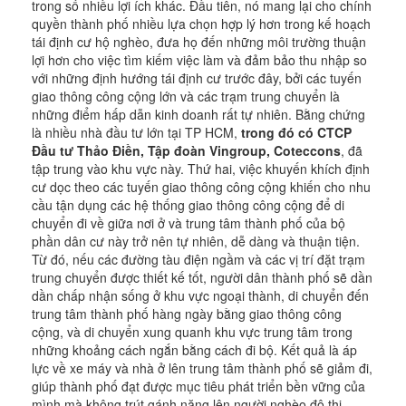
trong số nhiều lợi ích khác. Đầu tiên, nó mang lại cho chính
quyền thành phố nhiều lựa chọn hợp lý hơn trong kế hoạch
tái định cư hộ nghèo, đưa họ đến những môi trường thuận
lợi hơn cho việc tìm kiếm việc làm và đảm bảo thu nhập so
với những định hướng tái định cư trước đây, bởi các tuyến
giao thông công cộng lớn và các trạm trung chuyển là
những điểm hấp dẫn kinh doanh rất tự nhiên. Bằng chứng
là nhiều nhà đầu tư lớn tại TP HCM,
trong đó có CTCP
Đầu tư Thảo Điền, Tập đoàn Vingroup, Coteccons
, đã
tập trung vào khu vực này. Thứ hai, việc khuyến khích định
cư dọc theo các tuyến giao thông công cộng khiến cho nhu
cầu tận dụng các hệ thống giao thông công cộng để di
chuyển đi về giữa nơi ở và trung tâm thành phố của bộ
phần dân cư này trở nên tự nhiên, dễ dàng và thuận tiện.
Từ đó, nếu các đường tàu điện ngầm và các vị trí đặt trạm
trung chuyển được thiết kế tốt, người dân thành phố sẽ dần
dần chấp nhận sống ở khu vực ngoại thành, di chuyển đến
trung tâm thành phố hàng ngày bằng giao thông công
cộng, và di chuyển xung quanh khu vực trung tâm trong
những khoảng cách ngắn bằng cách đi bộ. Kết quả là áp
lực về xe máy và nhà ở lên trung tâm thành phố sẽ giảm đi,
giúp thành phố đạt được mục tiêu phát triển bền vững của
mình mà không trút gánh nặng lên người nghèo đô thị.