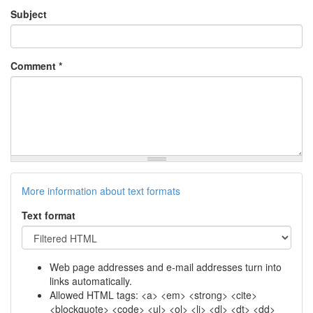
Subject
Comment
*
More information about text formats
Text format
Web page addresses and e-mail addresses turn into
links automatically.
Allowed HTML tags: <a> <em> <strong> <cite>
<blockquote> <code> <ul> <ol> <li> <dl> <dt> <dd>