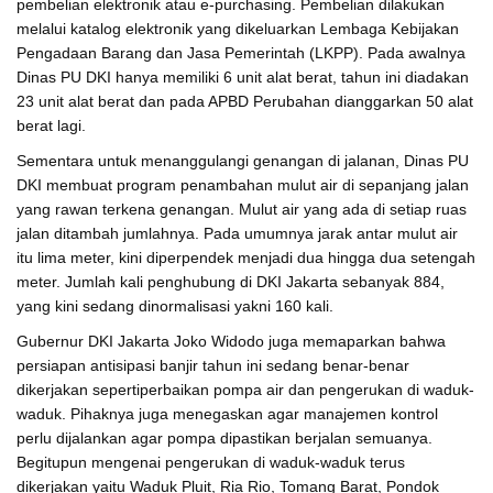
pembelian elektronik atau e-purchasing. Pembelian dilakukan
melalui katalog elektronik yang dikeluarkan Lembaga Kebijakan
Pengadaan Barang dan Jasa Pemerintah (LKPP). Pada awalnya
Dinas PU DKI hanya memiliki 6 unit alat berat, tahun ini diadakan
23 unit alat berat dan pada APBD Perubahan dianggarkan 50 alat
berat lagi.
Sementara untuk menanggulangi genangan di jalanan, Dinas PU
DKI membuat program penambahan mulut air di sepanjang jalan
yang rawan terkena genangan. Mulut air yang ada di setiap ruas
jalan ditambah jumlahnya. Pada umumnya jarak antar mulut air
itu lima meter, kini diperpendek menjadi dua hingga dua setengah
meter. Jumlah kali penghubung di DKI Jakarta sebanyak 884,
yang kini sedang dinormalisasi yakni 160 kali.
Gubernur DKI Jakarta Joko Widodo juga memaparkan bahwa
persiapan antisipasi banjir tahun ini sedang benar-benar
dikerjakan sepertiperbaikan pompa air dan pengerukan di waduk-
waduk. Pihaknya juga menegaskan agar manajemen kontrol
perlu dijalankan agar pompa dipastikan berjalan semuanya.
Begitupun mengenai pengerukan di waduk-waduk terus
dikerjakan yaitu Waduk Pluit, Ria Rio, Tomang Barat, Pondok