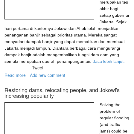
merupakan tes
akhir bagi
setiap gubernur
Jakarta. Sejak
hari pertama di kantornya Jokowi dan Ahok telah menjadikan
penanganan banjir sebagai prioritas utama. Mereka sangat
menyadari dampak banjir yang dapat mematikan dan membuat
Jakarta menjadi lumpuh. Diantara berbagai cara mengurangi
dampak banjir adalah mengembalikan fungsi dam dam yang
semula merupakan daerah penampungan air.
Baca lebih lanjut.
Tweet
Read more
about
Add new comment
Memugar
dam,
Restoring dams, relocating people, and Jokowi's
memindahkan
increasing popularity
penduduk
dan
Solving the
meningkatnya
problem of
popularitas
regular flooding
Jokowi
(and traffic
jams) could be