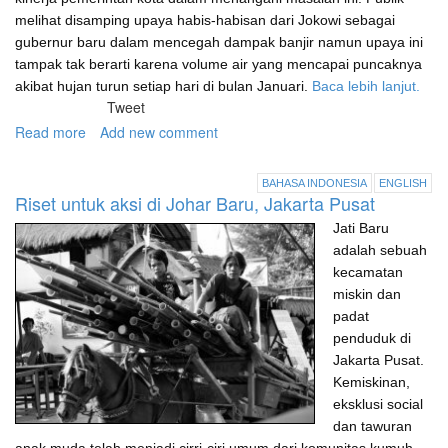
melihat disamping upaya habis-habisan dari Jokowi sebagai
gubernur baru dalam mencegah dampak banjir namun upaya ini
tampak tak berarti karena volume air yang mencapai puncaknya
akibat hujan turun setiap hari di bulan Januari.
Baca lebih lanjut.
Tweet
Read more
about
Add new comment
Banjir
di
BAHASA INDONESIA
ENGLISH
Jakarta
Riset untuk aksi di Johar Baru, Jakarta Pusat
dan
Jati Baru
negara
gagal
adalah sebuah
di
kecamatan
Indonesia
miskin dan
padat
penduduk di
Jakarta Pusat.
Kemiskinan,
eksklusi social
dan tawuran