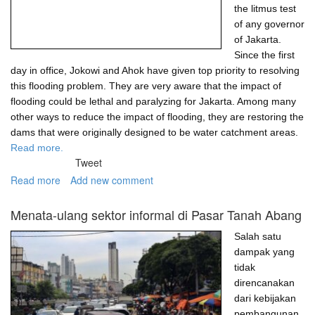
the litmus test
of any governor
of Jakarta.
Since the first
day in office, Jokowi and Ahok have given top priority to resolving
this flooding problem. They are very aware that the impact of
flooding could be lethal and paralyzing for Jakarta. Among many
other ways to reduce the impact of flooding, they are restoring the
dams that were originally designed to be water catchment areas.
Read more.
Tweet
Read more
about
Add new comment
Restoring
dams,
Menata-ulang sektor informal di Pasar Tanah Abang
relocating
people,
Salah satu
and
dampak yang
Jokowi's
tidak
increasing
direncanakan
popularity
dari kebijakan
pembangunan