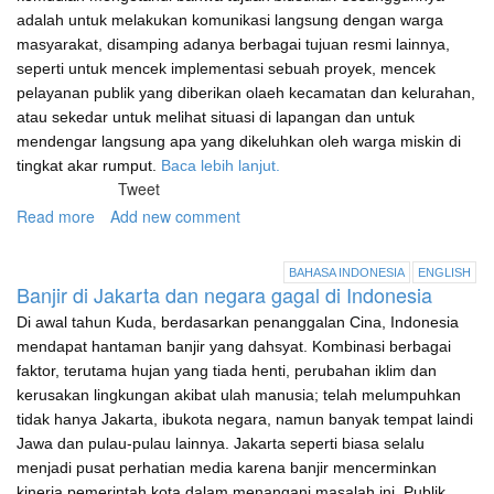
adalah untuk melakukan komunikasi langsung dengan warga
masyarakat, disamping adanya berbagai tujuan resmi lainnya,
seperti untuk mencek implementasi sebuah proyek, mencek
pelayanan publik yang diberikan olaeh kecamatan dan kelurahan,
atau sekedar untuk melihat situasi di lapangan dan untuk
mendengar langsung apa yang dikeluhkan oleh warga miskin di
tingkat akar rumput.
Baca lebih lanjut.
Tweet
Read more
about
Add new comment
Blusukan,
sebuah
BAHASA INDONESIA
ENGLISH
gaya
Banjir di Jakarta dan negara gagal di Indonesia
berpemerintahan
Di awal tahun Kuda, berdasarkan penanggalan Cina, Indonesia
yang
mendapat hantaman banjir yang dahsyat. Kombinasi berbagai
baru?
faktor, terutama hujan yang tiada henti, perubahan iklim dan
kerusakan lingkungan akibat ulah manusia; telah melumpuhkan
tidak hanya Jakarta, ibukota negara, namun banyak tempat laindi
Jawa dan pulau-pulau lainnya. Jakarta seperti biasa selalu
menjadi pusat perhatian media karena banjir mencerminkan
kinerja pemerintah kota dalam menangani masalah ini. Publik