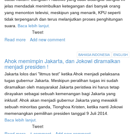
jelas mendadak menimbulkan ketegangan dari banyak orang
yang menonton televisi, meskipun yang menarik, KPU seperti
tidak terpengaruh dan terus melanjutkan proses penghitungan
suara.
Baca lebih lanjut.
Tweet
Read more
about
Add new comment
Jokowi
dan
BAHASA INDONESIA
ENGLISH
"the
Ahok memimpin Jakarta, dan Jokowi diramalkan
Indonesian
menjadi presiden !
conundrum"
Jakarta lolos dari "litmus test" ketika Ahok menjadi pelaksana
tugas gubernur Jakarta. Meskipun peralihan tugas ini sudah
diramalkan oleh masyarakat Jakarta peristiwa ini harus tetap
dirayakan sebagai sebuah kemenangan bagi Jakarta yang
inklusif. Ahok akan menjadi gubernur Jakarta yang mewakili
sebuah minoritas ganda, Tionghoa Kristen, ketika nanti Jokowi
memenangkan pemilihan presiden tanggal 9 Juli 2014.
Baca lebih lanjut.
Tweet
Read more
about
1 comment
Add new comment