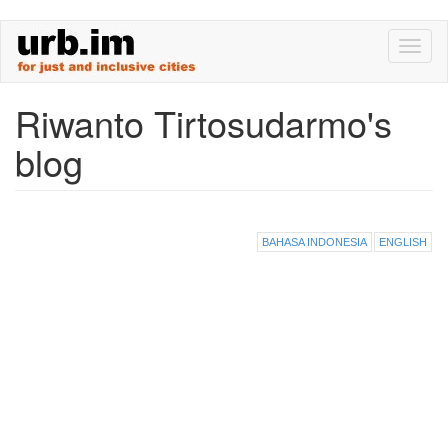
Skip
Toggl
to
naviga
main
content
Riwanto Tirtosudarmo's
blog
BAHASA INDONESIA
ENGLISH