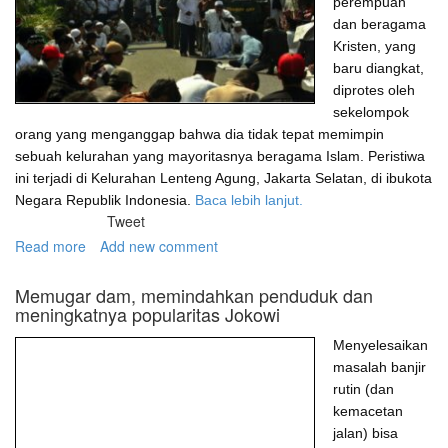
Pusat
perempuan
dan beragama
Kristen, yang
baru diangkat,
diprotes oleh
sekelompok
orang yang menganggap bahwa dia tidak tepat memimpin
sebuah kelurahan yang mayoritasnya beragama Islam. Peristiwa
ini terjadi di Kelurahan Lenteng Agung, Jakarta Selatan, di ibukota
Negara Republik Indonesia.
Baca lebih lanjut.
Tweet
Read more
about
Add new comment
Sebuah
tes
Memugar dam, memindahkan penduduk dan
inklusivitas
meningkatnya popularitas Jokowi
Menyelesaikan
masalah banjir
rutin (dan
kemacetan
jalan) bisa