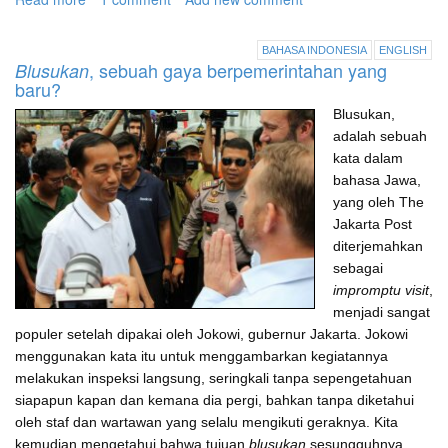
Ahok
memimpin
BAHASA INDONESIA
ENGLISH
Jakarta,
, sebuah gaya berpemerintahan yang
Blusukan
dan
baru?
Jokowi
Blusukan,
diramalkan
adalah sebuah
menjadi
presiden
kata dalam
!
bahasa Jawa,
yang oleh The
Jakarta Post
diterjemahkan
sebagai
impromptu visit
,
menjadi sangat
populer setelah dipakai oleh Jokowi, gubernur Jakarta. Jokowi
menggunakan kata itu untuk menggambarkan kegiatannya
melakukan inspeksi langsung, seringkali tanpa sepengetahuan
siapapun kapan dan kemana dia pergi, bahkan tanpa diketahui
oleh staf dan wartawan yang selalu mengikuti geraknya. Kita
kemudian mengetahui bahwa tujuan
blusukan
sesungguhnya