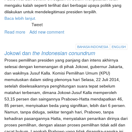
mengaku kalah seperti terlihat dari berbagai upaya politik yang
dilakukan untuk mendelegitimasi presiden terpilih.
Baca lebih lanjut.
Tweet
Read more
about
Add new comment
Politik
terus
BAHASA INDONESIA
ENGLISH
bergulir
Jokowi dan
the Indonesian conundrum
di
Proses pemilihan presiden yang panjang dan intens akhirnya
Jakarta
selesai dengan kemenangan di pihak Jokowi, gubernur Jakarta,
dan wakilnya Jusuf Kalla. Komisi Pemilihan Umum (KPU)
memutuskan dalam siding plenonya hari Selasa, 22 Juli 2014,
setelah diselesaikannya penghitungan suara tepat sebelum
matahari terbenam, dimana Jokowi-Jusuf Kalla memperoleh
53,15 persen dan saingannya Prabowo-Hatta mendapatkan 46,
85 persen, menyisakan beda yang signifikan, lebih dari 6 persen.
Namun, tanpa diduga, sekitar tengah hari, Prabowo, tanpa
kehadiran pasangannya Hatta, menyatakan penarikan dirinya dari
proses pemilihan, dengan alasan proses pemilihan tidak adil dan
cacat hukum. Langkah Prabowo yang tidak disangka-sangka ini