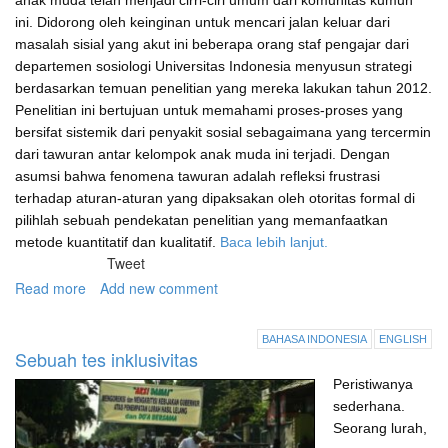
anak muda telah menjadi cirri-ciri umum dari komunitas kumuh
ini. Didorong oleh keinginan untuk mencari jalan keluar dari
masalah sisial yang akut ini beberapa orang staf pengajar dari
departemen sosiologi Universitas Indonesia menyusun strategi
berdasarkan temuan penelitian yang mereka lakukan tahun 2012.
Penelitian ini bertujuan untuk memahami proses-proses yang
bersifat sistemik dari penyakit sosial sebagaimana yang tercermin
dari tawuran antar kelompok anak muda ini terjadi. Dengan
asumsi bahwa fenomena tawuran adalah refleksi frustrasi
terhadap aturan-aturan yang dipaksakan oleh otoritas formal di
pilihlah sebuah pendekatan penelitian yang memanfaatkan
metode kuantitatif dan kualitatif.
Baca lebih lanjut.
Tweet
Read more
about
Add new comment
Riset
untuk
BAHASA INDONESIA
ENGLISH
aksi
Sebuah tes inklusivitas
di
Peristiwanya
Johar
Baru,
sederhana.
Jakarta
Seorang lurah,