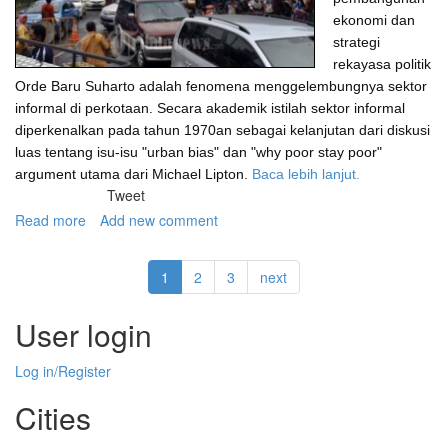
ekonomi dan
strategi
rekayasa politik
Orde Baru Suharto adalah fenomena menggelembungnya sektor
informal di perkotaan. Secara akademik istilah sektor informal
diperkenalkan pada tahun 1970an sebagai kelanjutan dari diskusi
luas tentang isu-isu "urban bias" dan "why poor stay poor"
argument utama dari Michael Lipton.
Baca lebih lanjut.
Tweet
Read more
about
Add new comment
Menata-
ulang
1
2
3
next
sektor
informal
di
User login
Pasar
Tanah
Log in/Register
Abang
Cities