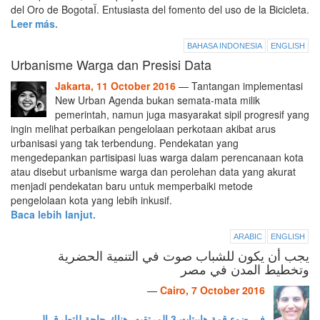
del Oro de BogotaÏ. Entusiasta del fomento del uso de la Bicicleta.
Leer más.
BAHASA INDONESIA
ENGLISH
Urbanisme Warga dan Presisi Data
Jakarta, 11 October 2016
— Tantangan implementasi
New Urban Agenda bukan semata-mata milik
pemerintah, namun juga masyarakat sipil progresif yang
ingin melihat perbaikan pengelolaan perkotaan akibat arus
urbanisasi yang tak terbendung. Pendekatan yang
mengedepankan partisipasi luas warga dalam perencanaan kota
atau disebut urbanisme warga dan perolehan data yang akurat
menjadi pendekatan baru untuk memperbaiki metode
pengelolaan kota yang lebih inkusif.
Baca lebih lanjut.
ARABIC
ENGLISH
يجب أن يكون للشباب صوت في التنمية الحضرية
وتخطيط المدن في مصر
—
Cairo, 7 October 2016
في ضوء قمة هابيتات 3 المرتقبه، هناك حاجة للتطرق إلى