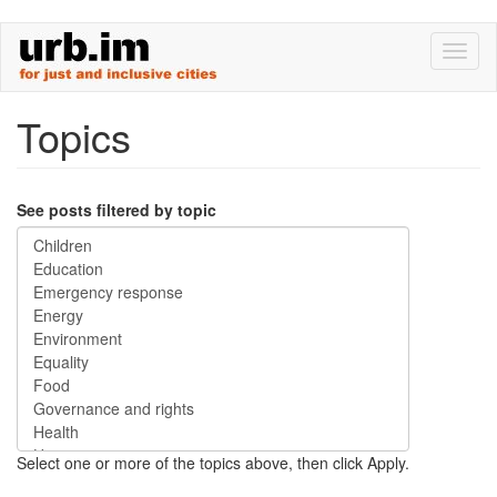
Skip
Toggl
to
naviga
main
content
Topics
See posts filtered by topic
Select one or more of the topics above, then click Apply.