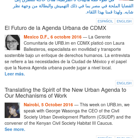
القضايا الملحة في مصر بما في ذلك التهميش والبطالة من وجهة نظر
شابه. ولهذا قمنا بهذا اللقاء.
ESPAÑOL
ENGLISH
El Futuro de la Agenda Urbana de CDMX
Mexico D.F., 6 octobre 2016
— La Gerente
Comunitaria de URB.im en CDMX platicó con Laura
Ballesteros, especialista en movilidad y transporte
sostenible bajo un enfoque de derechos humanos. La entrevista
se refiere a las necesidades de la Ciudad de México y el papel
que la Nueva Agenda urbana puede jugar a nivel local.
Leer más.
ENGLISH
Translating the Spirit of the New Urban Agenda to
Our Mechanisms of Work
Nairobi, 5 October 2016
— This week on URB.im, we
speak with George Wasonga the CEO of the Civil
Society Urban Development Platform (CSUDP) and the
convener of the Kenyan Civil Society Habitat III Caucus.
See more.