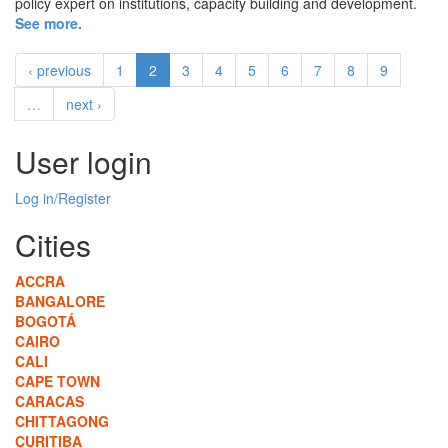
policy expert on institutions, capacity building and development.
See more.
‹ previous
1
2
3
4
5
6
7
8
9
…
next ›
User login
Log in/Register
Cities
ACCRA
BANGALORE
BOGOTÁ
CAIRO
CALI
CAPE TOWN
CARACAS
CHITTAGONG
CURITIBA